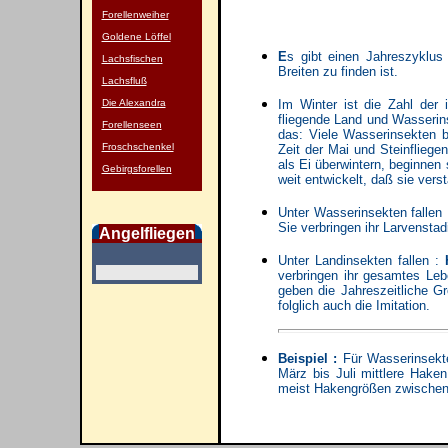
Forellenweiher
Goldene Löffel
E
s gibt einen Jahreszyklus
Lachsfischen
Breiten zu finden ist.
Lachsfluß
Die Alexandra
Im Winter ist die Zahl der 
fliegende Land und Wasserin
Forellenseen
das: Viele Wasserinsekten b
Froschschenkel
Zeit der Mai und Steinfliege
als Ei überwintern, beginnen
Gebirgsforellen
weit entwickelt, daß sie vers
Unter Wasserinsekten fallen :
Sie verbringen ihr Larvenst
Angelfliegen
Unter Landinsekten fallen :
verbringen ihr gesamtes Leb
geben die Jahreszeitliche G
folglich auch die Imitation.
Beispiel :
Für Wasserinsekt
März bis Juli mittlere Hake
meist Hakengrößen zwischen 