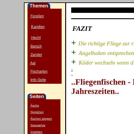
Themen
Forellen
Karpfen
FAZIT
Hecht
+
Die richtige Fliege zur r
Barsch
+
Angelhaken entsprechen
Zander
+
Köder wechseln wenn die
Aal
-
Fischarten
-
..Fliegenfischen -
Info-Seite
Jahreszei
Seiten
Äsche
Nymphen
Äschen steigen
Stauwehre
Insekten